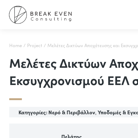
You are here:
Home
Project
Μελέτες Δικτύων Αποχέτευσης και Εκσυγχ
Μελέτες Δικτύων Αποχ
Εκσυγχρονισμού ΕΕΛ 
Κατηγορίες:
Νερό & Περιβάλλον
Υποδομές & Εγκ
,
Πελάτης