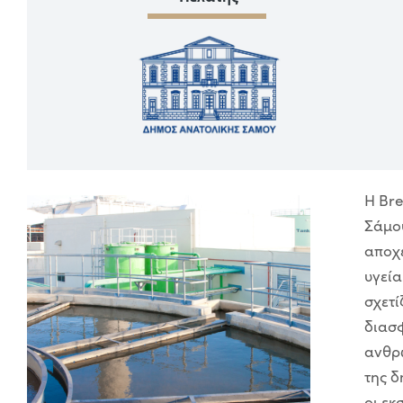
Η Bre
Σάμο
αποχέ
υγεί
σχετί
διασ
ανθρ
της δ
οι εκ