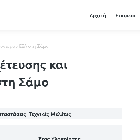
Αρχική
Εταιρεία
ρονισμού ΕΕΛ στη Σάμο
έτευσης και
στη Σάμο
αταστάσεις
Τεχνικές Μελέτες
,
Έτος Υλοποίησης