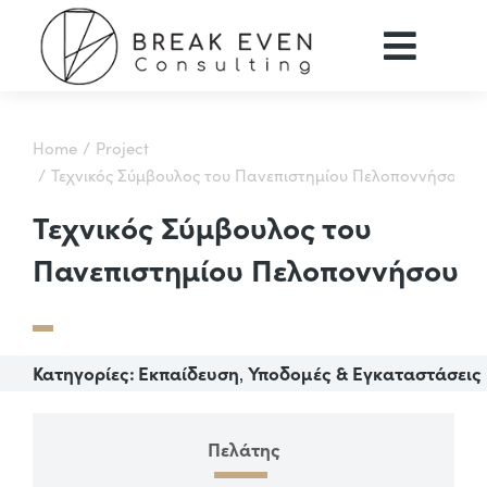
You are here:
Home
Project
Τεχνικός Σύμβουλος του Πανεπιστημίου Πελοποννήσου
Τεχνικός Σύμβουλος του
Πανεπιστημίου Πελοποννήσου
Κατηγορίες:
Εκπαίδευση
Υποδομές & Εγκαταστάσεις
,
Πελάτης