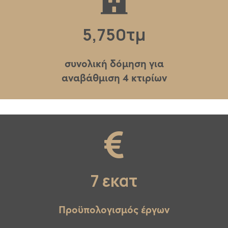
5,750
τμ
συνολική δόμηση για
αναβάθμιση 4 κτιρίων
7
 εκατ
Προϋπολογισμός έργων