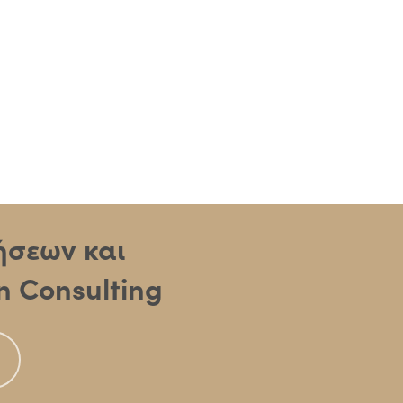
ρήσεων και
n Consulting