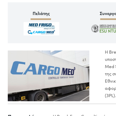
Πελάτης
Συνεργ
Η Bre
υποστ
Med S
της σ
Εθνικ
αφορο
(3PL)