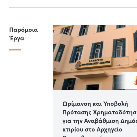
Παρόμοια
Έργα
έργων
Ωρίμανση και Υποβολή
τασης και
Πρότασης Χρηματοδότησης
ων
για την Αναβάθμιση Δημόσι
τησης του
κτιρίου στο Αρχηγείο