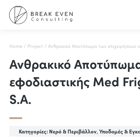
You are here:
Home
Project
Ανθρακικό Αποτύπωμα των επιχειρήσεων ε
Ανθρακικό Αποτύπωμα
εφοδιαστικής Med Fri
S.A.
Κατηγορίες:
Νερό & Περιβάλλον
Υποδομές & Εγκ
,