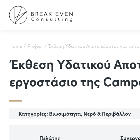
You are here:
Home
Project
Έκθεση Υδατικού Αποτυπώματος για το ερ
Έκθεση Υδατικού Απο
εργοστάσιο της Campa
Κατηγορίες:
Βιωσιμότητα
Νερό & Περιβάλλον
,
Πελάτης
Συνεργ