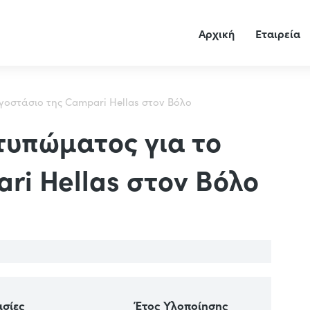
Αρχική
Εταιρεία
γοστάσιο της Campari Hellas στον Βόλο
τυπώματος για το
ri Hellas στον Βόλο
ασίες
Έτος Υλοποίησης