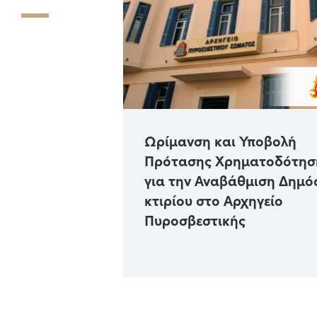
η έργων
Ωρίμανση και Υποβολή
πέκτασης και
Πρότασης Χρηματοδότησ
 των
για την Αναβάθμιση Δημό
δότησης του
κτιρίου στο Αρχηγείο
ύ Πάρκου
Πυροσβεστικής