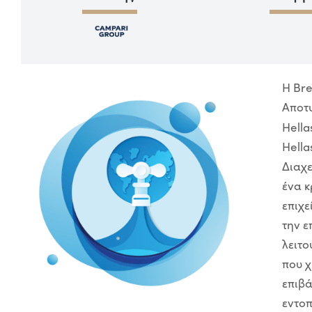
Η Bre
Αποτυ
Hella
Hella
Διαχε
ένα κ
επιχε
την ε
λειτο
που χ
επιβά
εντοπ