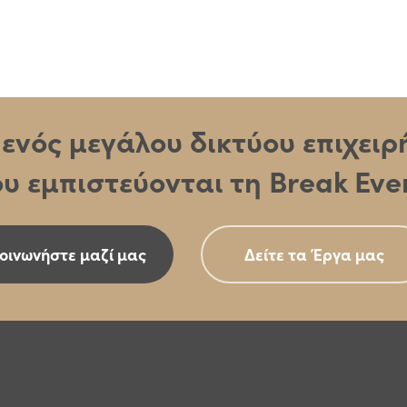
ς ενός μεγάλου δικτύου επιχει
υ εμπιστεύονται τη Break Eve
οινωνήστε μαζί μας
Δείτε τα Έργα μας