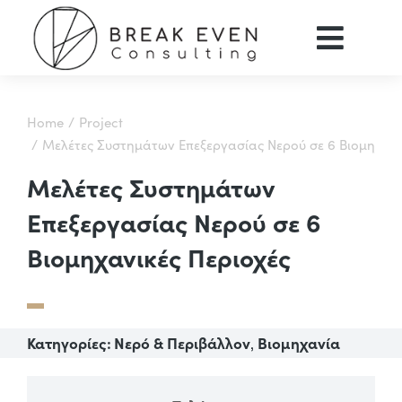
You are here:
Home
Project
Μελέτες Συστημάτων Επεξεργασίας Νερού σε 6 Βιομηχανι
Μελέτες Συστημάτων
Επεξεργασίας Νερού σε 6
Βιομηχανικές Περιοχές
Κατηγορίες:
Νερό & Περιβάλλον
Βιομηχανία
,