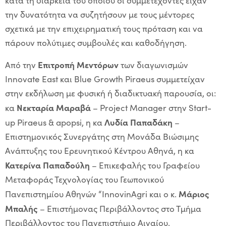
κατά τη διάρκεια του οποίου οι συμμετέχοντες είχαν
την δυνατότητα να συζητήσουν με τους μέντορες
σχετικά με την επιχειρηματική τους πρόταση και να
πάρουν πολύτιμες συμβουλές και καθοδήγηση.
Επιτροπή Μεντόρων
Από την
των διαγωνισμών
Innovate East και Blue Growth Piraeus συμμετείχαν
στην εκδήλωση με φυσική ή διαδικτυακή παρουσία, οι:
Νεκταρία Μαραβά
κα
– Project Manager στην Start-
Λυδία Παπαδάκη
up Piraeus & apopsi, η κα
–
Επιστημονικός Συνεργάτης στη Μονάδα Βιώσιμης
Ανάπτυξης του Ερευνητικού Κέντρου Αθηνά, η κα
Κατερίνα Παπαδούλη
– Επικεφαλής του Γραφείου
Μεταφοράς Τεχνολογίας του Γεωπονικού
Μάριος
Πανεπιστημίου Αθηνών “InnovinAgri και ο κ.
Μπαλής
– Επιστήμονας Περιβάλλοντος στο Τμήμα
Περιβάλλοντος του Πανεπιστήμιο Αιγαίου.