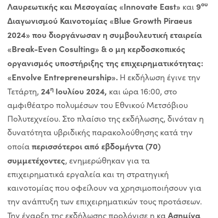
ου
Λαυρεωτικής και Μεσογαίας «
Innovate
East»
9
και
Διαγωνισμού Καινοτομίας «
Blue
Growth
Piraeus
2024»
που διοργάνωσαν η συμβουλευτική εταιρεία
«B
reak-
Even
Cosulting» &
o μη κερδοσκοπικός
οργανισμός υποστήριξης της επιχειρηματικότητας:
«
Envolve
Entrepreneurship»
.
Η εκδήλωση έγινε την
η
24
Ιουλίου 2024,
Τετάρτη,
και ώρα 16:00, στο
αμφιθέατρο πολυμέσων του Εθνικού Μετσόβιου
Πολυτεχνείου. Στο πλαίσιο της εκδήλωσης, δινόταν η
δυνατότητα υβριδικής παρακολούθησης κατά την
περισσότεροι από εβδομήντα (70)
οποία
συμμετέχοντες
, ενημερώθηκαν για τα
επιχειρηματικά εργαλεία και τη στρατηγική
καινοτομίας που οφείλουν να χρησιμοποιήσουν για
την ανάπτυξη των επιχειρηματικών τους προτάσεων.
Ασημίνα
Την έναρξη της εκδήλωσης προλόγισε η κα