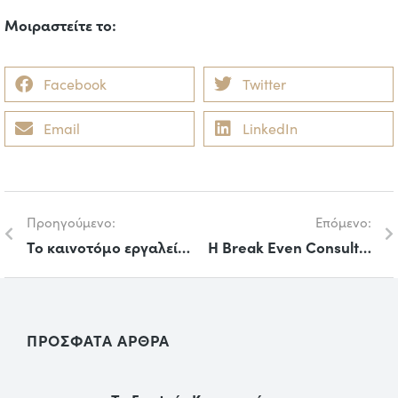
Μοιραστείτε το:
Facebook
Twitter
Email
LinkedIn
Προηγούμενο:
Επόμενο:
Το καινοτόμο εργαλείο παρακολούθησης της βιωσιμότητας των πόλεων «ΜΕΤΡΟΝΟΜΟΣ» ξεχωρίζει στην Ευρώπη
Η Break Even Consulting βραβεύτηκε με το Diamond ESG Leading Award από τη Ναυτεμπορική!
ΠΡΟΣΦΑΤΑ ΑΡΘΡΑ