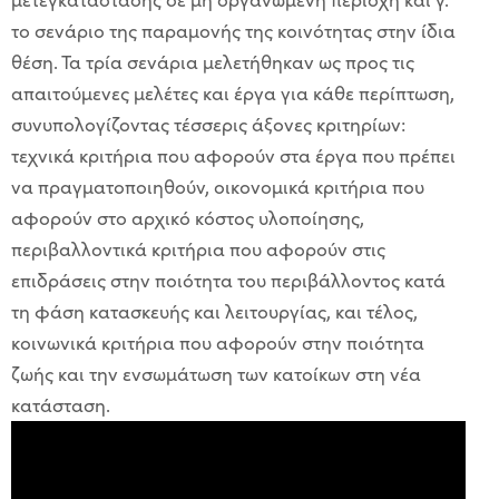
το σενάριο της
παραμονής της
κ
οινότητας στην ίδια
θέση
. Τα τρία σενάρια μελετήθηκαν ως προς
τις
απαιτούμενες μελέτες και έργα για κάθε περίπτωση
,
συνυπολογίζοντας τέσσερις άξονες κριτηρίων:
τεχνικά
κριτήρια που αφορούν
σ
τα έργα που πρέπει
να πραγματοποιηθούν,
οικονομικά
κριτήρια που
αφορούν σ
το αρχικό κόστος υλοποίησης,
περιβαλλοντικά
κριτήρια που αφορούν στις
επιδράσεις στην ποιότητα του περιβάλλοντος κατά
τη φάση κατασκε
υ
ής
και λειτουργίας,
και
τέλος,
κοινωνικά
κριτήρια
που αφορούν
σ
την ποιότητα
ζωής και την ενσωμάτωση των κατοίκων
στη νέα
κατάσταση.