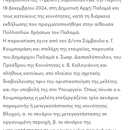
19 Δεκεμβρίου
2024,
στη Δημοτική Αρχή Παλαμά και
τους κατοίκους της
κ
οινότητας
,
κατά τη διάρκεια
εκδήλωσης που πραγματοποιήθηκε στην αίθουσα
Πολλαπλών Χρήσεων του Παλαμά.
Η παρουσίαση έγινε από τον Δ/ντα Σύμβουλο κ. Γ
.
Κουμπαράκη
και στελέχη της εταιρείας
,
παρουσία
του Δημάρχου Παλαμά κ.
Σωκρ
.
Δασκαλόπουλου
,
του
Προέδρου της Κοινότητας κ. Β. Καλογιάννη και
πλήθο
υ
ς κατοίκων
,
στο πλαίσιο της σχετικής
διαβούλευσ
η
ς
πριν την οριστικοποίησ
η
της μελέτης
και την υποβολή της στο Υπουργείο
.
Όπως τόνισε ο κ.
Κουμπαράκης
η μελέτη επεξεργάζεται
τ
ρία σενάρια
παραμονής ή μετεγκατάστασης της
κ
οινότητας
Βλοχού
, α.
το σενάριο της μετεγκατάστασης σε
οργανωμένη περιοχή,
β.
το σενάριο της
μετεγκατάστασης σε μη οργανωμένη περιοχή και
γ.