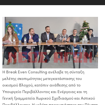
Η
Β
reak
Even
Cons
ul
ting
ανέλαβε
τη
σύνταξη
μελέτης
σκοπιμότητας μετεγκατάστασης
του
οικισμού
Βλοχού
,
κατόπιν ανάθεσης από το
Υπουργείο Περιβάλλοντος και Ενέργειας και τη
Γενική Γραμματεία Χωρικού Σχεδιασμού και Αστικού
Περιβάλλοντος
. Η μελέτη παρουσιάστηκε την
Πέμπτη