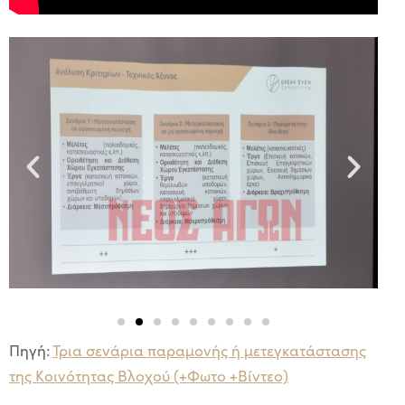
Πηγή:
Τρια σενάρια παραμονής ή μετεγκατάστασης
της Κοινότητας Βλοχού (+Φωτο +Βίντεο)