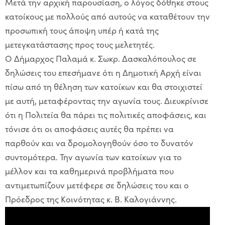
Μετά την αρχική παρουσίαση
,
ο λόγος δόθηκε στους
κατοίκους με πολλούς
από
αυτούς να καταθέτουν την
προσωπική τους άποψη υπέρ ή κατά της
μετεγκατάστασης προς τους μελετητές.
Ο Δήμαρχος Παλαμά κ.
Σωκρ
.
Δασκαλόπουλος σε
δηλώσεις του επ
ε
σήμανε
ότι
η Δημοτική Αρχή είναι
πίσω από τη θέληση των κατοίκων και θα
στοιχιστεί
με αυτή
,
μεταφέροντας την αγωνία
τους. Δ
ιευκρ
ίνισε
ότι
η Πολιτεία θα πάρει τις πολιτικές αποφάσεις
, και
τόνισε ότι
οι αποφάσεις αυτές
θα πρέπει να
παρθούν και να
δρομολογηθ
ούν
όσο το δυνατόν
συντομότερα.
Την αγωνία των κατοίκων για το
μέλλον και τα καθημερινά προβλήματα που
αντιμετωπίζουν μετέφερε σε δηλώσεις του και ο
Πρόεδρος της Κοινότητας κ.
Β. Καλογιάννης.