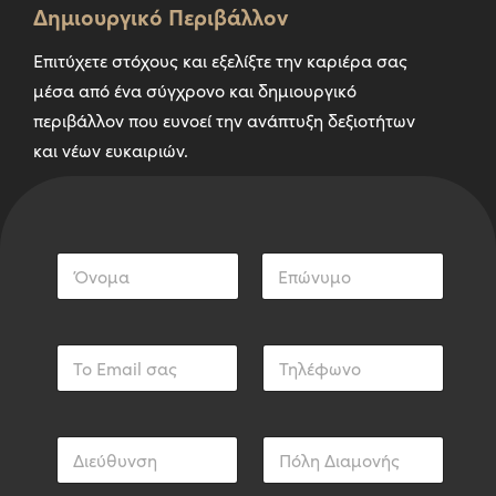
Δημιουργικό Περιβάλλον
Επιτύχετε στόχους και εξελίξτε την καριέρα σας
μέσα από ένα σύγχρονο και δημιουργικό
περιβάλλον που ευνοεί την ανάπτυξη δεξιοτήτων
και νέων ευκαιριών.
Ο
ν
ο
First
Last
μ
α
E
Τ
τ
m
η
ε
a
λ
π
i
έ
ώ
l
φ
Δ
Π
ν
ω
*
ι
ό
υ
ν
ε
λ
μ